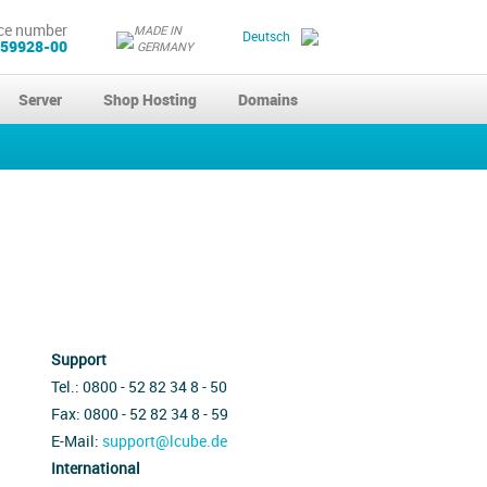
ce number
MADE IN
Deutsch
 59928-00
GERMANY
Server
Shop Hosting
Domains
Support
Tel.: 0800 - 52 82 34 8 - 50
Fax: 0800 - 52 82 34 8 - 59
E-Mail:
support@lcube.de
International