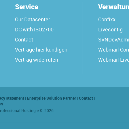
Service
Verwaltu
Our Datacenter
Confixx
DC with ISO27001
Liveconfig
Contact
SVNDevAdm
Verträge hier kündigen
Webmail Con
Vertrag widerrufen
Webmail Liv
acy statement
|
Enterprise Solution Partner
|
Contact
|
en
Professional Hosting e.K. 2026