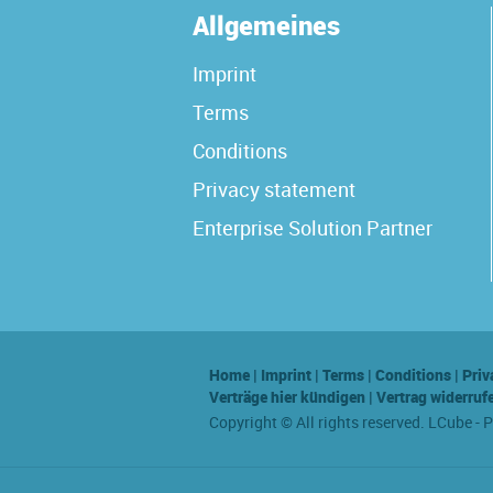
Allgemeines
Imprint
Terms
Conditions
Privacy statement
Enterprise Solution Partner
Home
|
Imprint
|
Terms
|
Conditions
|
Priv
Verträge hier kündigen
|
Vertrag widerruf
Copyright © All rights reserved. LCube - 