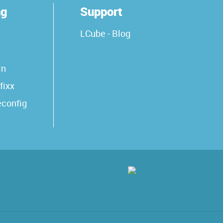
ng
Support
LCube - Blog
in
fixx
econfig