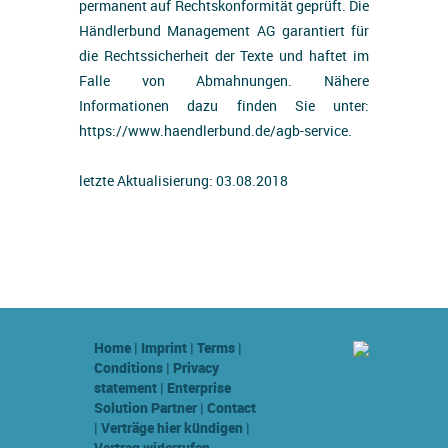
permanent auf Rechtskonformität geprüft. Die
Händlerbund Management AG garantiert für
die Rechtssicherheit der Texte und haftet im
Falle von Abmahnungen. Nähere
Informationen dazu finden Sie unter:
https://www.haendlerbund.de/agb-service.
letzte Aktualisierung: 03.08.2018
Home
|
Imprint
|
Terms
|
Conditions
|
Privacy
statement
|
Enterprise
Solution Partner
|
Contact
|
Verträge hier kündigen
|
Vertrag widerrufen