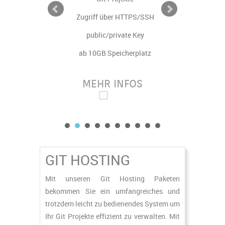
ickler
Zugriff über HTTPS/SSH
Virtuel
erplatz
public/private Key
ab 
SSL
ab 10GB Speicherplatz
Zug
OS
MEHR INFOS
M
ting
GIT HOSTING
0 €
Mit unseren Git Hosting Paketen
.
bekommen Sie ein umfangreiches und
trotzdem leicht zu bedienendes System um
itorys
Ihr Git Projekte effizient zu verwalten. Mit