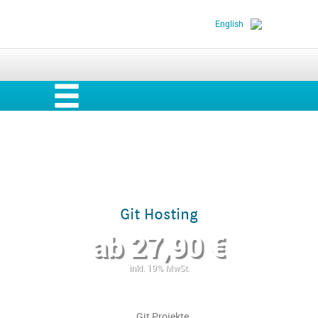
English
ting
Git Hosting
Gi
0 €
ab 27,90 €
ab
.
inkl. 19% MwSt.
itorys
Git Projekte
Unabhä