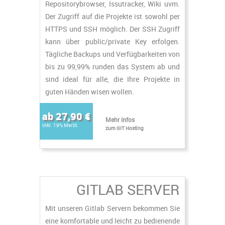
Repositorybrowser, Issutracker, Wiki uvm.
ickler
Der Zugriff auf die Projekte ist sowohl per
erplatz
HTTPS und SSH möglich. Der SSH Zugriff
kann über public/private Key erfolgen.
SSL
Tägliche Backups und Verfügbarkeiten von
bis zu 99,99% runden das System ab und
OS
sind ideal für alle, die Ihre Projekte in
guten Händen wisen wollen.
ab 27,90 €
Mehr infos
inkl. 19% MwSt.
zum GIT Hosting
GITLAB SERVER
Mit unseren Gitlab Servern bekommen Sie
eine komfortable und leicht zu bedienende