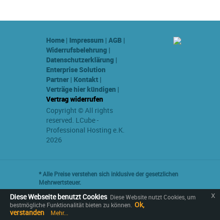
Home
|
Impressum
|
AGB
|
Widerrufsbelehrung
|
Datenschutzerklärung
|
Enterprise Solution
Partner
|
Kontakt
|
Verträge hier kündigen
|
Vertrag widerrufen
Copyright © All rights
reserved. LCube -
Professional Hosting e.K.
2026
* Alle Preise verstehen sich inklusive der gesetzlichen
Mehrwertsteuer.
x
Diese Webseite benutzt Cookies
Diese Website nutzt Cookies, um
Ok,
bestmögliche Funktionalität bieten zu können.
verstanden
Mehr...