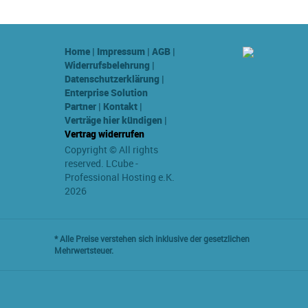
Home
|
Impressum
|
AGB
|
Widerrufsbelehrung
|
Datenschutzerklärung
|
Enterprise Solution
Partner
|
Kontakt
|
Verträge hier kündigen
|
Vertrag widerrufen
Copyright © All rights
reserved. LCube -
Professional Hosting e.K.
2026
* Alle Preise verstehen sich inklusive der gesetzlichen
Mehrwertsteuer.