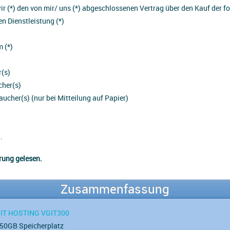
wir (*) den von mir/ uns (*) abgeschlossenen Vertrag über den Kauf der f
n Dienstleistung (*)
m (*)
r(s)
cher(s)
raucher(s) (nur bei Mitteilung auf Papier)
.
rung gelesen.
Zusammenfassung
IT HOSTING VGIT300
50GB Speicherplatz