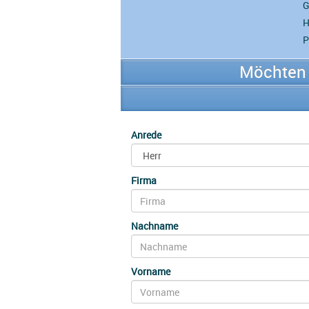
G
H
P
Möchten 
Anrede
Firma
Nachname
Vorname