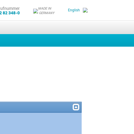
rufnummer
MADE IN
English
2 82 348-0
GERMANY